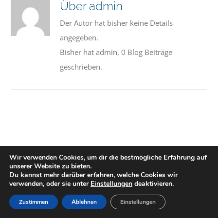
Über
admin
Der Autor hat bisher keine Details
angegeben.
Bisher hat admin, 0 Blog Beiträge
geschrieben.
Wir verwenden Cookies, um dir die bestmögliche Erfahrung auf
unserer Website zu bieten.
Du kannst mehr darüber erfahren, welche Cookies wir
Impressum
|
AGBs
|
Datenschutzhinweise
verwenden, oder sie unter
Einstellungen
deaktivieren.
Zustimmen
Ablehnen
Einstellungen